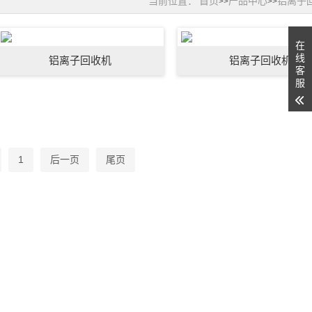
当前位置：
首页
产品中心
铝离子
>>
>>
在
线
铝离子回收机
铝离子回收机
客
服
1
后一页
尾页