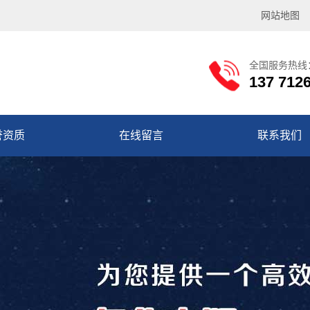
网站地图
全国服务热线
137 712
誉资质
在线留言
联系我们