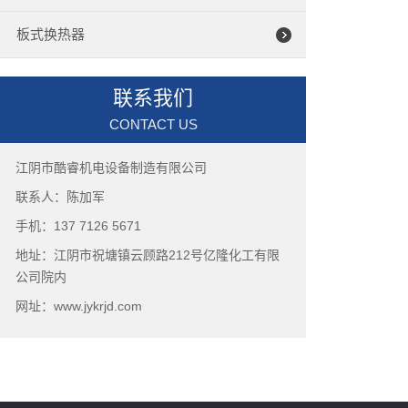
板式换热器
联系我们
CONTACT US
江阴市酷睿机电设备制造有限公司
联系人：陈加军
手机：137 7126 5671
地址：江阴市祝塘镇云顾路212号亿隆化工有限
公司院内
网址：www.jykrjd.com