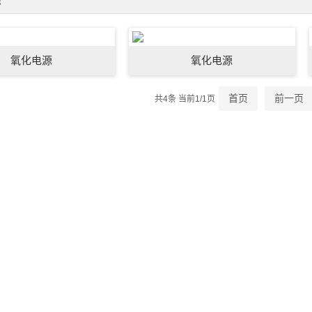
源
氧化电源
氧化电源
首页
前一页
共4条 当前1/1页